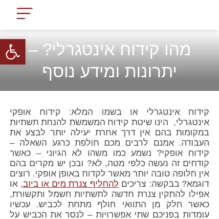
עמוד הבית
תחומי פעילות
לקוחות החברה
פתח
מהו קידוח אינטגרלי? –
יתרונות ומידע נוסף
קידוח אינטגרלי או בשמו המלא: קידוח אופקי
אינטגרלי, הינו שיטת קידוח המשמשת להנחת תשתיות
במקומות בהם אין דרך אחרת יעילה יותר לבצע את
העבודה. אמנם לרבים מכם חולפת כרגע השאלה –
קידוח אופקי? נשמע כמו משהו לא הגיוני – כאשר
קודחים זה נעשה כלפי מטה, לא? ובכן יש מקרים בהם
אין חלופה טובה יותר מאשר לקדוח באופן אופקי. רוצים
דוגמא? בבקשה: צריכים
להחליף צנרת מים או ביוב
, או
אפילו להתקין צנרת חדשה לתשתיות חשמל ותקשורת,
כאשר חלק מן התוואי חולף מתחת לכביש. עכשיו
עומדות בפניכם שתי אפשרויות – לנסר את הכביש על